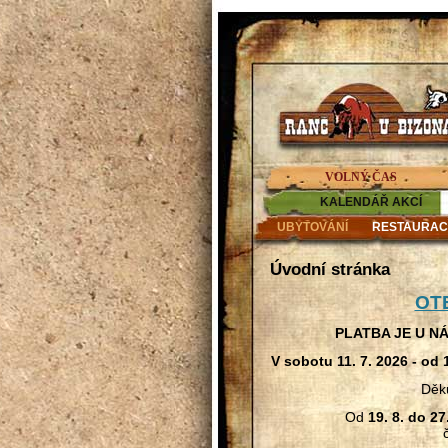
VOLNÝ ČAS
KALENDÁŘ AKCÍ
UBYTOVÁNÍ
RESTAURAC
Úvodní stránka
OT
PLATBA JE U N
V sobotu 11. 7. 2026 - od
Děk
Od
19. 8. do 27