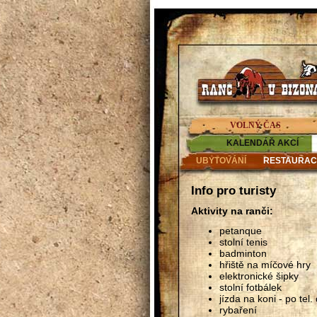
VOLNÝ ČAS
KALENDÁŘ AKCÍ
UBYTOVÁNÍ
RESTAURAC
Info pro turisty
Aktivity na ranči:
petanque
stolní tenis
badminton
hřiště na míčové hry
elektronické šipky
stolní fotbálek
jízda na koni - po tel
rybaření