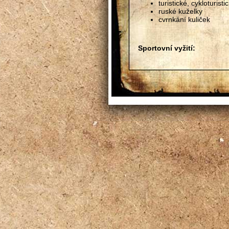
turistické, cykloturist
ruské kuželky
cvrnkání kuliček
Sportovní vyžití:
Kryté bazény a koupal
Přírodní koupaliště: P
Lyžařský areál KLÍN
Zimní stadion: Nedvěd
Squash (Brno)
Tenis (Tišnov)
Kuželky (Tišnov, Velká
Střelnice (Tišnov)
Motokáry (Tišnov)
Spinning (Tišnov)
Výlety a procházky po
fotografy
Kulturní vyžití:
Hrad Pernštejn
(Nedv
Pernštejnů, jeden z n
renesančně rozšířený,
romanticky upravený
Hrad Veveří
(Veverská