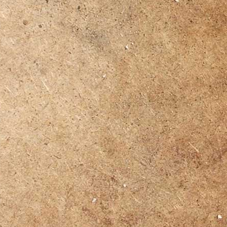
propast Macocha
ZOO Brno
ZOO Jihlava
V Tišnově se každoročně vž
Mineralogická výstava mine
Odkazy:
město Tišnov
město Velká Bíteš
Vyhledat:
autobusové a vlakové spoje