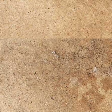
úpravami ve všech o
Hrad Špilberk
(Brno)
Zámek Ivančice
– pů
renesanční zámek
Zámek Rosice
– ren
Zámek Lysice
– renes
zámek s unikátní zah
Rozhledna Tišnov
Zahradní železnice
(
úzkorozchodných žel
Vila Tugendhat
(Brno)
Muzeum Větrný mlýn
Moravského krasu pří
propast v ČR)
Kláštěr Porta coeli
(Př
klášter
Podhorácké muzeum
Památník
Mohyla Mír
postavený v místech 
1805 na počest obětí
Synagoga a židovský 
V okolí ranče můžete 
2. světové války !! 
Moravský kras
(Blans
Punkevní jeskyně
Kateřinská jeskyně
Jeskyně Balcarka
Sloupsko – šošůvské